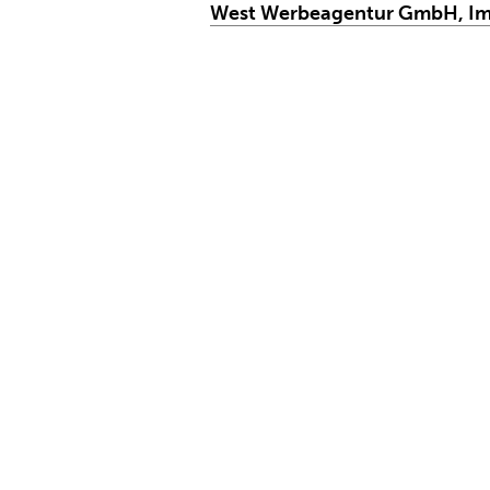
West Werbeagentur GmbH, Im
Die West Werbeagentur in Imst
Schwerpunkt der Tätigkeit lieg
Publishing, Illustration, Info
Websites.
PROGRAMMIERUNG
COOKIS GmbH, Imst
Cookis Webworks in Imst, Tirol
Bakehouse Artist wurde eine ri
Websiten im Front-End zu wart
Die Seite wurde mit dem Con